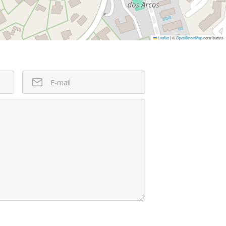
Leaflet
|
©
OpenStreetMap
contributors