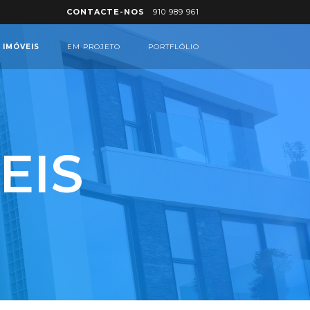
CONTACTE-NOS
910 989 961
 IMÓVEIS
EM PROJETO
PORTFLÓLIO
EIS