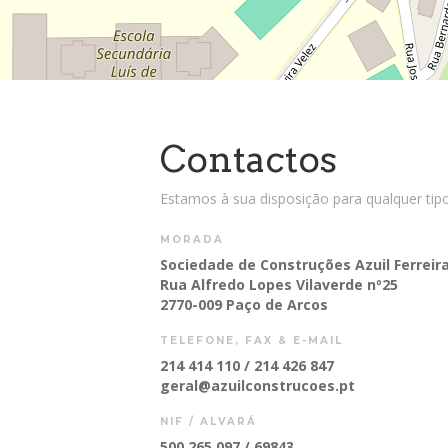
Contactos
Estamos à sua disposição para qualquer tip
MORADA
Sociedade de Construções Azuil Ferreir
Rua Alfredo Lopes Vilaverde nº25
2770-009 Paço de Arcos
TELEFONE, FAX & E-MAIL
214 414 110 / 214 426 847
geral@azuilconstrucoes.pt
NIF / ALVARÁ
500 265 097 / 69843